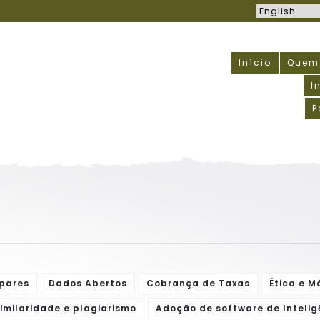
Início
Quem
I
P
 pares
Dados Abertos
Cobrança de Taxas
Ética e M
similaridade e plagiarismo
Adoção de software de Inteligê