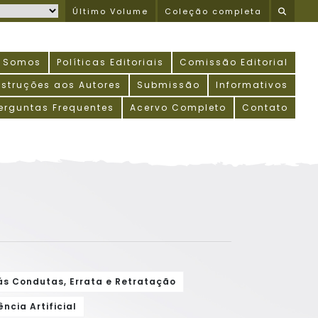
Último Volume
Coleção completa
 Somos
Políticas Editoriais
Comissão Editorial
nstruções aos Autores
Submissão
Informativos
erguntas Frequentes
Acervo Completo
Contato
ás Condutas, Errata e Retratação
ncia Artificial