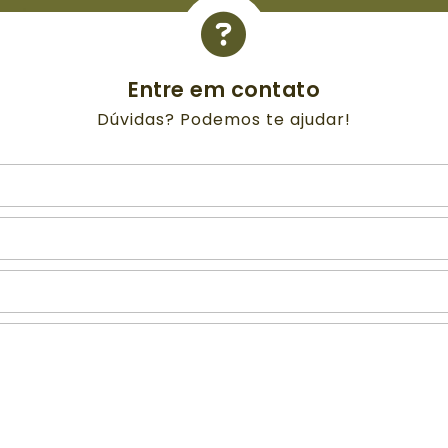
Entre em contato
Dúvidas? Podemos te ajudar!
N
o
m
e
*
N
o