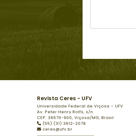
m
Revista Ceres - UFV
Universidade Federal de Viçosa – UFV
Av. Peter Henry Rolfs, s/n
CEP: 36570-900, Viçosa/MG, Brasil
(55) (31) 3612-2078
ceres@ufv.br