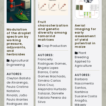
Fruit
Aerial
characterization
imaging for
and genetic
Modulation
early
diversity among
of the droplet
assessment
tamarind
spectrum by
of yield
matrices
working
potential in
pressure,
Crop Production
maize
adjuvants,
and
Plant
herbicides
AUTORES:
Breeding
Francielly
Agricultural
Applied to
Rodrigues Gomes,
Engineering
Agriculture
Ângela Lopes
Barros, Carla
AUTORES:
AUTORES:
Gomes Machado,
Cleyton Batista
Barbara
Simério Carlos
de Alvarenga,
Nascimento
Silva Cruz,
Paula Cristina
Santos,
Alejandro Hurtado
Natalino
Nartênia
Salazar, Danielle
Rinaldi, João
Susane Costa
Fabíola Pereira da
Paulo Arantes
Aragão,
Silva
Rodrigues da
Mikaely