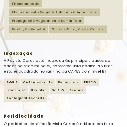
Fitossanidade
Melhoramento Vegetal Aplicado à Agricultura
Propagação Vegetativa e Seminífera
Produção Vegetal
Solos e Nutrição de Plantas
Indexação
A Revista Ceres está indexada às principais bases de
dados na rede mundial, conforme lista abaixo. No Brasil,
está enquadrada no ranking da CAPES com nível B1.
AGRIS
CABI Abstracts
E-journals
EBSCO
Lantindex
Redalyc
SciELO
Scopus
Zoological Records
Peridiocidade
O periódico científico Revista Ceres é editado em fluxo