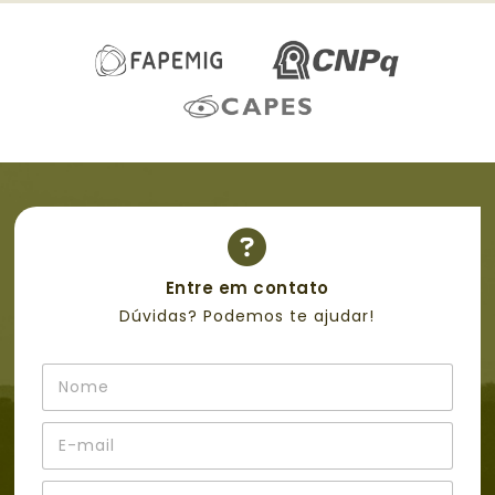
Entre em contato
Dúvidas? Podemos te ajudar!
N
o
m
*
E
e
E
-
*
-
m
A
m
a