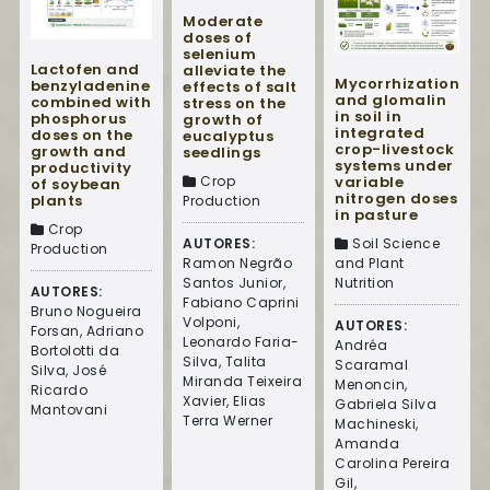
Moderate
doses of
selenium
Lactofen and
alleviate the
Mycorrhization
benzyladenine
effects of salt
and glomalin
combined with
stress on the
in soil in
phosphorus
growth of
integrated
doses on the
eucalyptus
crop-livestock
growth and
seedlings
systems under
productivity
Crop
variable
of soybean
nitrogen doses
plants
Production
in pasture
Crop
AUTORES:
Soil Science
Production
Ramon Negrão
and Plant
Santos Junior,
Nutrition
AUTORES:
Fabiano Caprini
Bruno Nogueira
Volponi,
AUTORES:
Forsan, Adriano
Leonardo Faria-
Andréa
Bortolotti da
Silva, Talita
Scaramal
Silva, José
Miranda Teixeira
Menoncin,
Ricardo
Xavier, Elias
Gabriela Silva
Mantovani
Terra Werner
Machineski,
Amanda
Carolina Pereira
Gil,