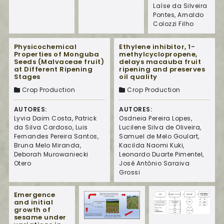
Laíse da Silveira
Pontes, Arnaldo
Colozzi Filho
Physicochemical
Ethylene inhibitor, 1-
Properties of Monguba
methylcyclopropene,
Seeds (Malvaceae fruit)
delays macauba fruit
at Different Ripening
ripening and preserves
Stages
oil quality
Crop Production
Crop Production
AUTORES:
AUTORES:
Lyvia Daim Costa, Patrick
Osdneia Pereira Lopes,
da Silva Cardoso, Luis
Lucilene Silva de Oliveira,
Fernandes Pereira Santos,
Samuel de Melo Goulart,
Bruna Melo Miranda,
Kacilda Naomi Kuki,
Deborah Murowaniecki
Leonardo Duarte Pimentel,
Otero
José Antônio Saraiva
Grossi
Emergence
and initial
growth of
sesame under