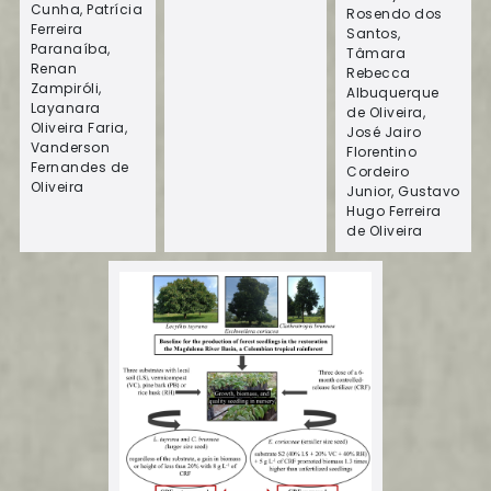
Cunha, Patrícia
Rosendo dos
Ferreira
Santos,
Paranaíba,
Tâmara
Renan
Rebecca
Zampiróli,
Albuquerque
Layanara
de Oliveira,
Oliveira Faria,
José Jairo
Vanderson
Florentino
Fernandes de
Cordeiro
Oliveira
Junior, Gustavo
Hugo Ferreira
de Oliveira