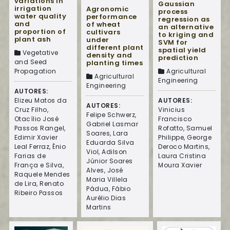
variations in
Gaussian
irrigation
Agronomic
process
water quality
performance
regression as
and
of wheat
an alternative
proportion of
cultivars
to kriging and
plant ash
under
SVM for
different plant
spatial yield
Vegetative
density and
prediction
and Seed
planting times
Agricultural
Propagation
Agricultural
Engineering
Engineering
AUTORES:
AUTORES:
Elizeu Matos da
AUTORES:
Vinicius
Cruz Filho,
Felipe Schwerz,
Francisco
Otacílio José
Gabriel Lasmar
Rofatto, Samuel
Passos Rangel,
Soares, Lara
Philippe, George
Edimir Xavier
Eduarda Silva
Deroco Martins,
Leal Ferraz, Ênio
Viol, Adilson
Laura Cristina
Farias de
Júnior Soares
Moura Xavier
França e Silva,
Alves, José
Raquele Mendes
Maria Villela
de Lira, Renato
Pádua, Fábio
Ribeiro Passos
Aurélio Dias
Martins