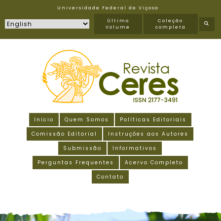
Universidade Federal de Viçosa
Último
Coleção
Volume
completa
Início
Quem Somos
Políticas Editoriais
Comissão Editorial
Instruções aos Autores
Submissão
Informativos
Perguntas Frequentes
Acervo Completo
Contato