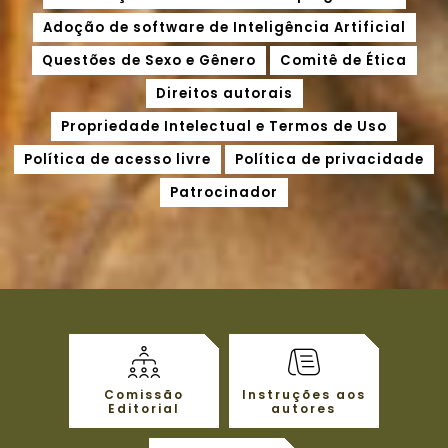
Adoção de software de Inteligência Artificial
Questões de Sexo e Gênero
Comitê de Ética
Direitos autorais
Propriedade Intelectual e Termos de Uso
Política de acesso livre
Política de privacidade
Patrocinador
Comissão
Instruções aos
Editorial
autores