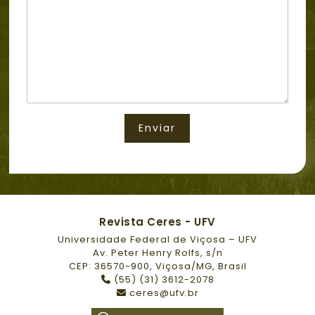
a
s
*
g
s
e
u
m
n
t
o
A
s
s
u
Enviar
n
t
o
Revista Ceres - UFV
Universidade Federal de Viçosa – UFV
Av. Peter Henry Rolfs, s/n
CEP: 36570-900, Viçosa/MG, Brasil
(55) (31) 3612-2078
ceres@ufv.br