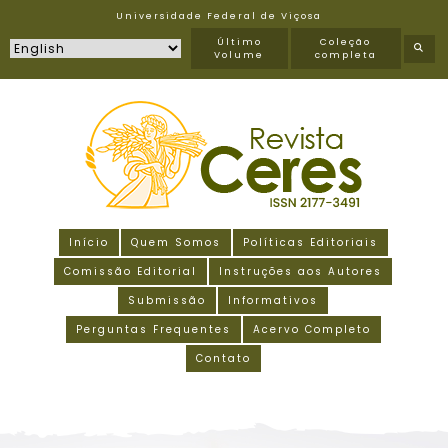
Universidade Federal de Viçosa
Último
Coleção
Volume
completa
Início
Quem Somos
Políticas Editoriais
Comissão Editorial
Instruções aos Autores
Submissão
Informativos
Perguntas Frequentes
Acervo Completo
Contato