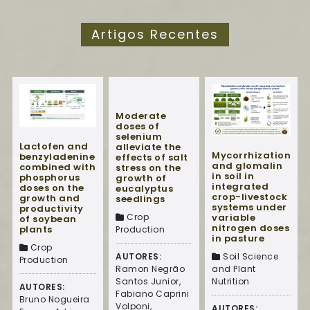
Artigos Recentes
Moderate
doses of
selenium
Lactofen and
alleviate the
Mycorrhization
benzyladenine
effects of salt
and glomalin
combined with
stress on the
in soil in
phosphorus
growth of
integrated
doses on the
eucalyptus
crop-livestock
growth and
seedlings
systems under
productivity
Crop
variable
of soybean
nitrogen doses
plants
Production
in pasture
Crop
AUTORES:
Soil Science
Production
Ramon Negrão
and Plant
Santos Junior,
Nutrition
AUTORES:
Fabiano Caprini
Bruno Nogueira
Volponi,
AUTORES: