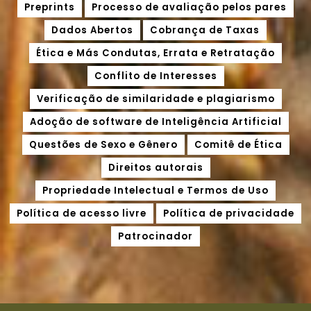
Preprints
Processo de avaliação pelos pares
Dados Abertos
Cobrança de Taxas
Ética e Más Condutas, Errata e Retratação
Conflito de Interesses
Verificação de similaridade e plagiarismo
Adoção de software de Inteligência Artificial
Questões de Sexo e Gênero
Comitê de Ética
Direitos autorais
Propriedade Intelectual e Termos de Uso
Política de acesso livre
Política de privacidade
Patrocinador