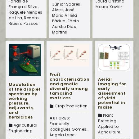
Laura Cristina
Farias de
Júnior Soares
Moura Xavier
França e Silva,
Alves, José
Raquele Mendes
Maria Villela
de Lira, Renato
Pádua, Fábio
Ribeiro Passos
Aurélio Dias
Martins
Fruit
Aerial
characterization
imaging for
and genetic
Modulation
early
diversity among
of the droplet
assessment
tamarind
spectrum by
of yield
matrices
working
potential in
pressure,
Crop Production
maize
adjuvants,
and
Plant
herbicides
AUTORES:
Breeding
Francielly
Agricultural
Applied to
Rodrigues Gomes,
Engineering
Agriculture
Ângela Lopes