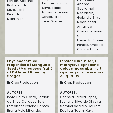
Forsan, Adriano
Leonardo Faria-
Andréa
Bortolotti da
Silva, Talita
Scaramal
Silva, José
Miranda Teixeira
Menoncin,
Ricardo
Xavier, Elias
Gabriela Silva
Mantovani
Terra Werner
Machineski,
Amanda
Carolina Pereira
Gil,
Laíse da Silveira
Pontes, Arnaldo
Colozzi Filho
Physicochemical
Ethylene inhibitor, 1-
Properties of Monguba
methylcyclopropene,
Seeds (Malvaceae fruit)
delays macauba fruit
at Different Ripening
ripening and preserves
Stages
oil quality
Crop Production
Crop Production
AUTORES:
AUTORES:
Lyvia Daim Costa, Patrick
Osdneia Pereira Lopes,
da Silva Cardoso, Luis
Lucilene Silva de Oliveira,
Fernandes Pereira Santos,
Samuel de Melo Goulart,
Bruna Melo Miranda,
Kacilda Naomi Kuki,