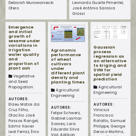
Deborah Murowaniecki
Leonardo Duarte Pimentel,
Otero
José Antônio Saraiva
Grossi
Emergence
and initial
growth of
sesame under
variations in
Gaussian
irrigation
Agronomic
process
water quality
performance
regression as
and
of wheat
an alternative
proportion of
cultivars
to kriging and
plant ash
under
SVM for
different plant
spatial yield
Vegetative
density and
prediction
and Seed
planting times
Agricultural
Propagation
Agricultural
Engineering
Engineering
AUTORES:
AUTORES:
Elizeu Matos da
AUTORES:
Vinicius
Cruz Filho,
Felipe Schwerz,
Francisco
Otacílio José
Gabriel Lasmar
Rofatto, Samuel
Passos Rangel,
Soares, Lara
Philippe, George
Edimir Xavier
Eduarda Silva
Deroco Martins,
Leal Ferraz, Ênio
Viol, Adilson