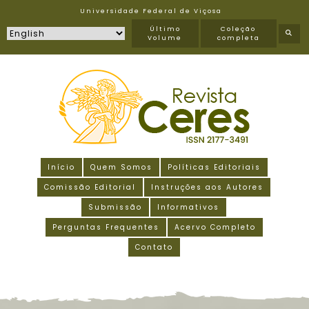
Universidade Federal de Viçosa
Último
Coleção
Volume
completa
Início
Quem Somos
Políticas Editoriais
Comissão Editorial
Instruções aos Autores
Submissão
Informativos
Perguntas Frequentes
Acervo Completo
Contato