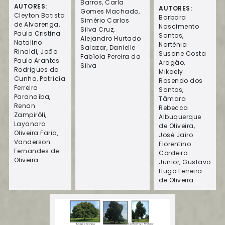
Barros, Carla
AUTORES:
AUTORES:
Gomes Machado,
Cleyton Batista
Barbara
Simério Carlos
de Alvarenga,
Nascimento
Silva Cruz,
Paula Cristina
Santos,
Alejandro Hurtado
Natalino
Nartênia
Salazar, Danielle
Rinaldi, João
Susane Costa
Fabíola Pereira da
Paulo Arantes
Aragão,
Silva
Rodrigues da
Mikaely
Cunha, Patrícia
Rosendo dos
Ferreira
Santos,
Paranaíba,
Tâmara
Renan
Rebecca
Zampiróli,
Albuquerque
Layanara
de Oliveira,
Oliveira Faria,
José Jairo
Vanderson
Florentino
Fernandes de
Cordeiro
Oliveira
Junior, Gustavo
Hugo Ferreira
de Oliveira