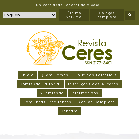
Universidade Federal de Viçosa
Último
Coleção
Volume
completa
Início
Quem Somos
Políticas Editoriais
Comissão Editorial
Instruções aos Autores
Submissão
Informativos
Perguntas Frequentes
Acervo Completo
Contato