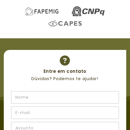
Entre em contato
Dúvidas? Podemos te ajudar!
N
o
m
E
e
-
*
m
A
a
s