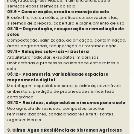
integrada, supressividade, multifuncionalidade e
serviços ecossistêmicos do solo.
08.9 – Conservação, erosão e manejo do solo
Erosão hídrica ou eólica, práticas conservacionistas,
sistemas de preparo, cobertura e planejamento de uso.
08.10 – Degradação, recuperação e remediação de
solos
Compactação, salinização, acidificação, contaminação,
áreas degradadas, recuperação e fitorremediação.
08.11 – Relações solo-raiz-rizosfera
Arquitetura radicular, exsudatos, micorrizas,
rizobactérias e processos na interface entre raízes e
solo.
08.12 – Pedometria, variabilidade espacial e
mapeamento digital
Modelagem espacial, sensores proximais, covariáveis
ambientais, predição de propriedades e incerteza
cartográfica.
08.13 – Resíduos, subprodutos e insumos para o solo
Uso agrícola de resíduos, compostos, biochar,
remineralizadores, condicionadores e fertilizantes
organominerais.
9. Clima, Água e Resiliência de Sistemas Agrícolas