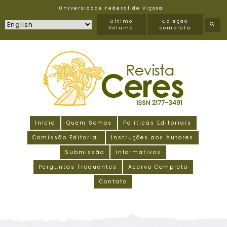
Universidade Federal de Viçosa
Último
Coleção
Volume
completa
Início
Quem Somos
Políticas Editoriais
Comissão Editorial
Instruções aos Autores
Submissão
Informativos
Perguntas Frequentes
Acervo Completo
Contato