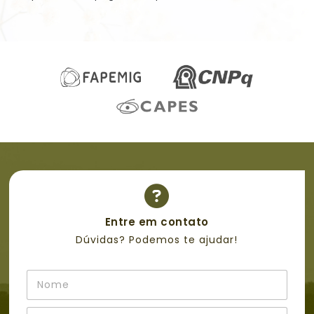
Entre em contato
Dúvidas? Podemos te ajudar!
N
o
m
E