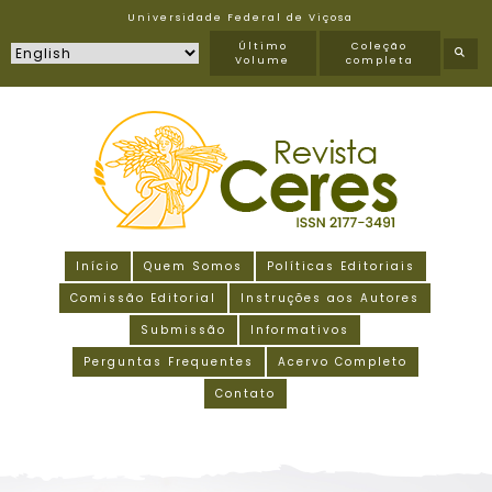
Universidade Federal de Viçosa
Último
Coleção
Volume
completa
Início
Quem Somos
Políticas Editoriais
Comissão Editorial
Instruções aos Autores
Submissão
Informativos
Perguntas Frequentes
Acervo Completo
Contato