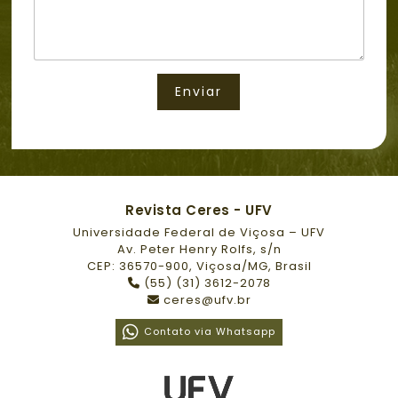
o
m
e
Enviar
Revista Ceres - UFV
Universidade Federal de Viçosa – UFV
Av. Peter Henry Rolfs, s/n
CEP: 36570-900, Viçosa/MG, Brasil
(55) (31) 3612-2078
ceres@ufv.br
Contato via Whatsapp