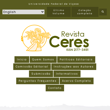
Universidade Federal de Viçosa
Último
Coleção
Volume
completa
Início
Quem Somos
Políticas Editoriais
Comissão Editorial
Instruções aos Autores
Submissão
Informativos
Perguntas Frequentes
Acervo Completo
Contato