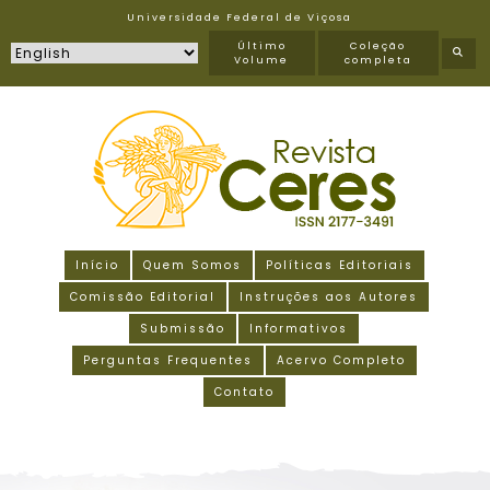
Universidade Federal de Viçosa
Último
Coleção
Volume
completa
Início
Quem Somos
Políticas Editoriais
Comissão Editorial
Instruções aos Autores
Submissão
Informativos
Perguntas Frequentes
Acervo Completo
Contato