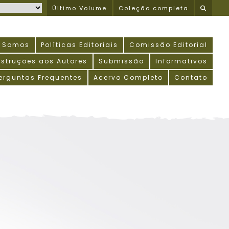
Último Volume
Coleção completa
 Somos
Políticas Editoriais
Comissão Editorial
nstruções aos Autores
Submissão
Informativos
erguntas Frequentes
Acervo Completo
Contato