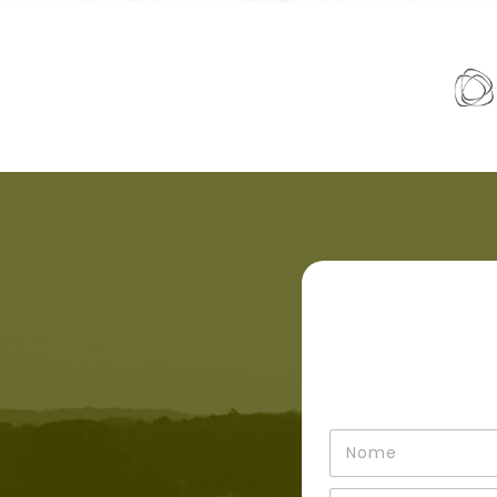
N
o
m